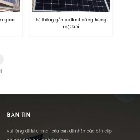
am giác
hệ thống gắn ballast năng lượng
mặt trời
g]
BẢN TIN
vui lòng để lại e-mail của bạn để nhận các bản cập