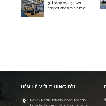
giải pháp chống thấm
carport cho tấm pin mặt
trời pv
LIÊN HỆ VỚI CHÚNG TÔI
H
No.142,North JianXin Road,Jinshan
Industrial Zone,Fuzhou,Fujian,China