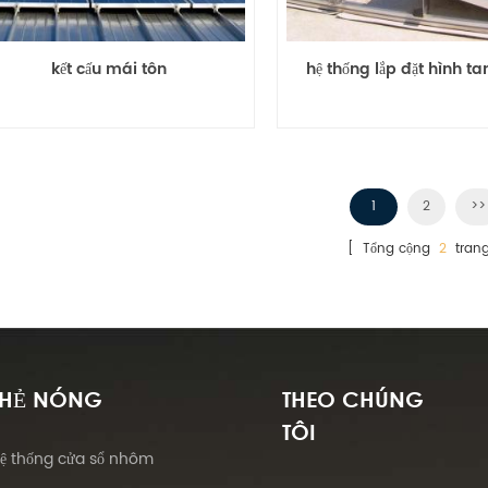
kết cấu mái tôn
hệ thống lắp đặt hình t
1
2
>>
[ Tổng cộng
2
tran
THẺ NÓNG
THEO CHÚNG
TÔI
ệ thống cửa sổ nhôm