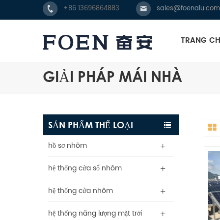
+86 13696864883
sales@foenalu.com
TRANG C
GIẢI PHÁP MÁI NHÀ
SẢN PHẨM THỂ LOẠI
hồ sơ nhôm
hệ thống cửa sổ nhôm
hệ thống cửa nhôm
hệ thống năng lượng mặt trời