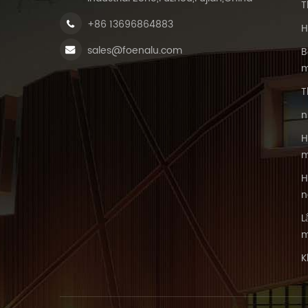
T
+86 13696864883
H
sales@foenalu.com
B
m
T
n
H
m
H
n
L
m
K