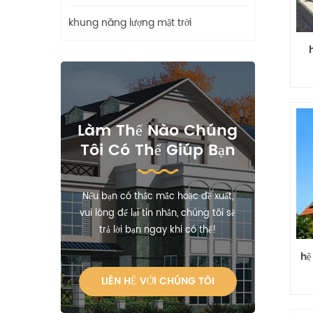
khung năng lượng mặt trời
Làm Thế Nào Chúng
Tôi Có Thể Giúp Bạn
Nếu bạn có thắc mắc hoặc đề xuất,
vui lòng để lại tin nhắn, chúng tôi sẽ
trả lời bạn ngay khi có thể!
hệ
LIÊN HỆ VỚI CHÚNG TÔI