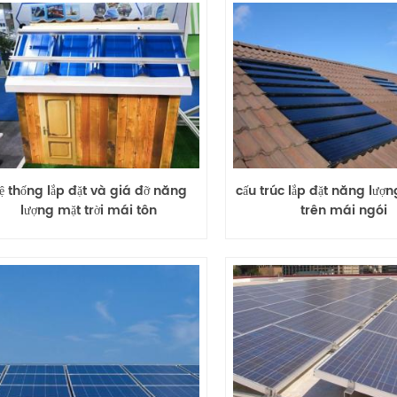
ệ thống lắp đặt và giá đỡ năng
cấu trúc lắp đặt năng lượn
lượng mặt trời mái tôn
trên mái ngói