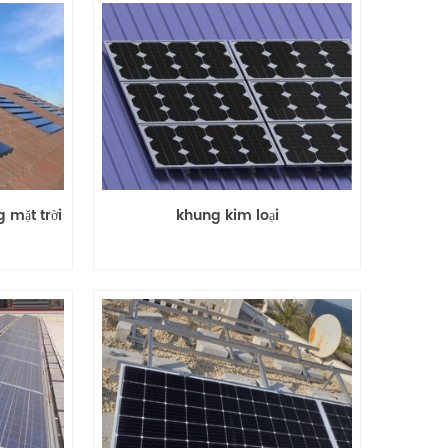
g mặt trời
khung kim loại