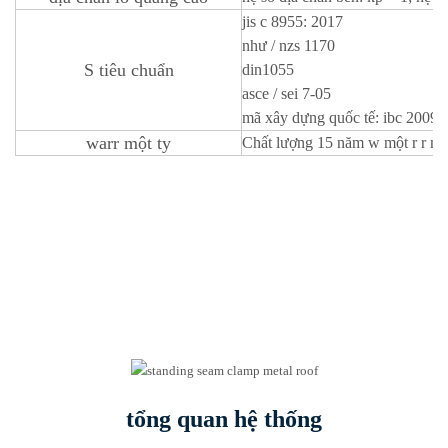
jis c 8955: 2017
như / nzs 1170
S
tiêu chuẩn
din1055
asce / sei 7-05
mã xây dựng quốc tế: ibc 2009
warr
một
ty
Chất lượng 15 năm
w
một
r
r
mộ
tổng quan hệ thống