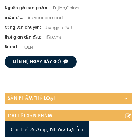
Fujian,China
Nguồn gốc sản phẩm:
As your demand
màu sắc:
Jiangyin Port
Cổng vận chuyển:
15DAYS
thời gian dẫn đầu:
FOEN
Brand:
LIÊN HỆ NGAY BÂY GIỜ
SẢN PHẨM THỂ LOẠI
CHI TIẾT SẢN PHẨM
Chi Tiết & Amp; Những Lợi Ích