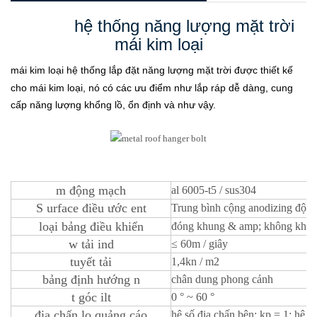
hệ thống năng lượng mặt trời
mái kim loại
mái kim loại
hệ thống lắp đặt năng lượng mặt trời
được thiết kế
cho mái kim loại, nó có các ưu điểm như lắp ráp dễ dàng, cung
cấp năng lượng khổng lồ, ổn định và như vậy.
m
động mạch
al 6005-t5 / sus304
S
urface
điều ước
ent
Trung bình cộng
anodizing
độ d
loại bảng điều khiển
đóng khung & amp; không khu
w
tải ind
≤
60m / giây
tuyết
tải
1,4kn / m2
bảng định hướng
n
chân dung phong cảnh
t
góc ilt
0 ° ~ 60 °
địa chấn lo
quảng cáo
hệ số địa chấn bên: kp = 1; hệ số