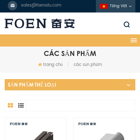
sales@foenalu.com
Tiếng Việt
CÁC SẢN PHẨM
trang chủ
/
các sản phẩm
SẢN PHẨM THỂ LOẠI