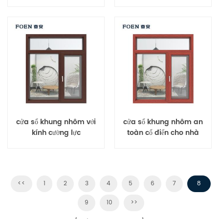
cửa sổ khung nhôm với
cửa sổ khung nhôm an
kính cường lực
toàn cổ điển cho nhà
<<
1
2
3
4
5
6
7
8
9
10
>>