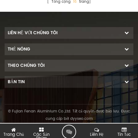
[ Tổng cộng
16
trang]
LIÊN HỆ VỚI CHÚNG TÔI
THẺ NÓNG
THEO CHÚNG TÔI
BẢN TIN
© Fujian Fenan Aluminium Co.,Ltd. Tất cả quyền được bảo lưu. Được
cung cấp bởi
dyyseo.com
L
Trang Chủ
Các Sản
Liên Hệ
Tin Tức