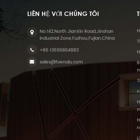
LIÊN HỆ VỚI CHÚNG TÔI
H
No.142,North JianXin Road,Jinshan
Industrial Zone,Fuzhou,Fujian,China
T
+86 13696864883
H
sales@foenalu.com
B
m
T
n
H
m
H
n
L