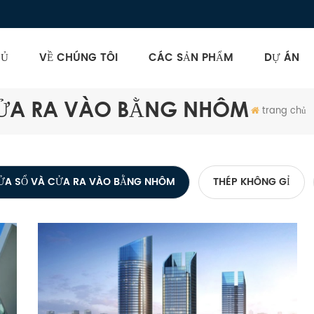
HỦ
VỀ CHÚNG TÔI
CÁC SẢN PHẨM
DỰ ÁN
CỬA RA VÀO BẰNG NHÔM
trang chủ
ỬA SỔ VÀ CỬA RA VÀO BẰNG NHÔM
THÉP KHÔNG GỈ