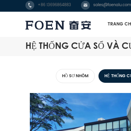
+86 13696864883
sales@foenalu.com
TRANG C
HỆ THỐNG CỬA SỔ VÀ 
HỒ SƠ NHÔM
HỆ THỐNG C