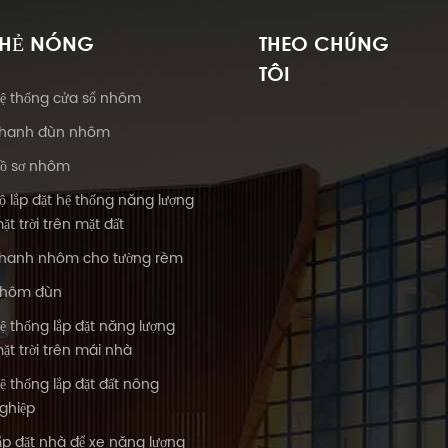
THẺ NÓNG
THEO CHÚNG
TÔI
ệ thống cửa sổ nhôm
hanh đùn nhôm
ồ sơ nhôm
ộ lắp đặt hệ thống năng lượng
ặt trời trên mặt đất
hanh nhôm cho tường rèm
hôm đùn
ệ thống lắp đặt năng lượng
ặt trời trên mái nhà
ệ thống lắp đặt đất nông
ghiệp
ắp đặt nhà để xe năng lượng