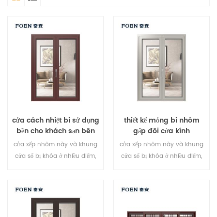
cửa cách nhiệt bi sử dụng
thiết kế mỏng bi nhôm
bền cho khách sạn bên
gấp đôi cửa kính
bờ biển
cửa xếp nhôm này và khung
cửa xếp nhôm này và khung
cửa sổ bị khóa ở nhiều điểm,
cửa sổ bị khóa ở nhiều điểm,
niêm phong và hiệu quả
niêm phong và hiệu quả
chống trộm an toàn là tuyệt
chống trộm an toàn là tuyệt
vời. các loại cửa khác nhau để
vời. các loại cửa khác nhau để
đáp ứng nhu cầu kiến ​​trúc
đáp ứng nhu cầu kiến ​​trúc
khác nhau.
khác nhau.