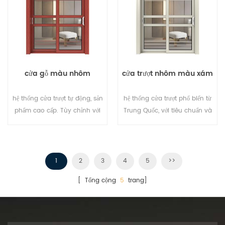
cửa gỗ màu nhôm
cửa trượt nhôm màu xám
hệ thống cửa trượt tự động, sản
hệ thống cửa trượt phổ biến từ
phẩm cao cấp. Tùy chỉnh với
Trung Quốc, với tiêu chuẩn và
giá rẻ!
phong cách Đức, bán nóng ở
eu và usa.
1
2
3
4
5
>>
[ Tổng cộng
5
trang]