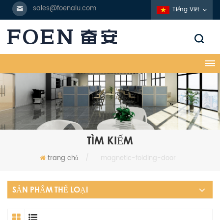
sales@foenalu.com
Tiếng Việt
TÌM KIẾM
trang chủ
/
magnetic-folding-door
SẢN PHẨM THỂ LOẠI