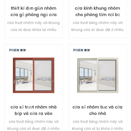
thiết kế đơn giản nhôm
cửa kính khung nhôm
cửa gỗ phòng ngủ cửa
cho phòng tắm nội bộ
trượt
cửa trượt nhôm này và khung
cửa trượt bằng nhôm này và
cửa sổ được khóa tại nhiều
khung cửa sổ được đặt ở nhiều
điểm, hiệu suất chống trộm và
điểm, niêm phong và hiệu quả
niêm phong an toàn là tuyệt
chống trộm an toàn là tuyệt
vời. các loại cửa khác nhau để
vời. các loại cửa khác nhau để
đáp ứng nhu cầu kiến ​​trúc
đáp ứng nhu cầu kiến ​​trúc
khác nhau.
khác nhau
cửa sổ trượt nhôm nhà
cửa sổ nhôm bạc và cửa
bếp và cửa ra vào
cho nhà
cửa trượt bằng nhôm này và
cửa trượt bằng nhôm này và
khung cửa sổ được đặt ở nhiều
khung cửa sổ bị khóa ở nhiều