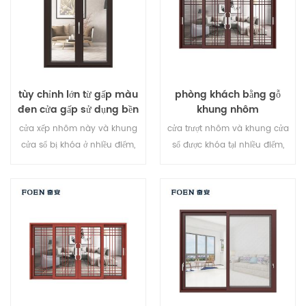
tùy chỉnh lớn từ gấp màu
phòng khách bằng gỗ
đen cửa gấp sử dụng bền
khung nhôm
cửa xếp nhôm này và khung
cửa trượt nhôm và khung cửa
cửa sổ bị khóa ở nhiều điểm,
sổ được khóa tại nhiều điểm,
niêm phong và hiệu quả
niêm phong và hiệu quả
chống trộm an toàn là tuyệt
chống trộm an toàn là tuyệt
vời. các loại cửa khác nhau để
vời. các loại cửa khác nhau để
đáp ứng nhu cầu kiến ​​trúc
đáp ứng nhu cầu kiến ​​trúc
khác nhau.
khác nhau.