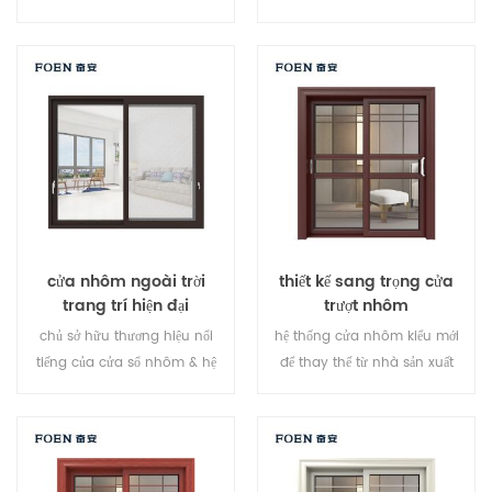
điểm, niêm phong và hiệu quả
điểm, niêm phong và hiệu quả
chống trộm an toàn là tuyệt
chống trộm an toàn là tuyệt
vời. nhiều loại hình khác nhau
vời. các loại cửa khác nhau để
để đáp ứng các nhu cầu kiến ​​
đáp ứng nhu cầu kiến ​​trúc
trúc khác nhau
khác nhau.
cửa nhôm ngoài trời
thiết kế sang trọng cửa
trang trí hiện đại
trượt nhôm
chủ sở hữu thương hiệu nổi
hệ thống cửa nhôm kiểu mới
tiếng của cửa sổ nhôm & hệ
để thay thế từ nhà sản xuất
thống cửa, thiết kế mới, phong
thương hiệu tại Trung Quốc, tốt
cách mới, phát triển mới.
cho bán sỉ.