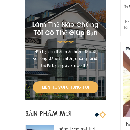
hệ
pv
Làm Thế Nào Chúng
làm
Tôi Có Thể Giúp Bạn
n
Nếu bạn có thắc mắc hoặc đề xuất,
vui lòng để lại tin nhắn, chúng tôi sẽ
trả lời bạn ngay khi có thể!
LIÊN HỆ VỚI CHÚNG TÔI
SẢN PHẨM MỚI
h
năng lượng mặt trời