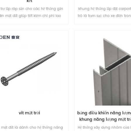
kết
 trợ lắp ráp sẵn cho các hệ thống gắn
khung hệ thống lắp đặt carpor
rên mặt đất giúp tiết kiệm chi phí lao
trò là trạm sạc cho xe điện tro
ng của bạn và rút ngắn thời gian lắp
triển năng lượng tái tạ
đặt.
vít mặt trời
bảng điều khiển năng lượng
khung năng lượng mặt tr
gắn mặt đất
t mặt đất là dành cho hệ thống năng
Hệ thống xây dựng nhôm của 