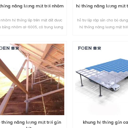
 thống năng lượng mặt trời nhôm
hệ thống năng lượng mặt tr
 nhôm hệ thống lắp trên mặt đất được
hỗ trợ lắp ráp sẵn cho bộ dụng
 bằng nhôm al-6005, có trọng lượng
hệ thống năng lượng mặt trời 
hẹ trong khi vẫn đảm bảo khả năng
kiệm chi phí lao động của b
chống ăn mòn tuyệt vời.
ngắn thời gian lắp đặt
ệ thống năng lượng mặt trời gắn
khung hệ thống gắn ca