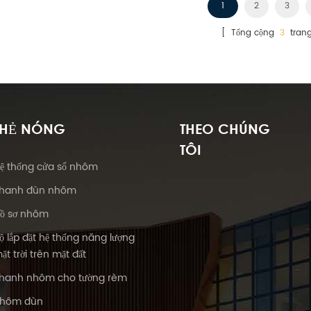
1
2
3
[ Tổng cộng
3
tran
THẺ NÓNG
THEO CHÚNG
TÔI
ệ thống cửa sổ nhôm
hanh đùn nhôm
ồ sơ nhôm
ộ lắp đặt hệ thống năng lượng
ặt trời trên mặt đất
hanh nhôm cho tường rèm
hôm đùn