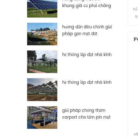
khung giá cả phải chăng
hỗ
tùy chỉnh nhôm
t
độ
hướng dẫn điều chỉnh giải
pháp gắn mặt đất
hệ thống lắp đặt nhà kính
hệ thống lắp đặt nhà kính
giải pháp chống thấm
carport cho tấm pin mặt
trời pv
ví