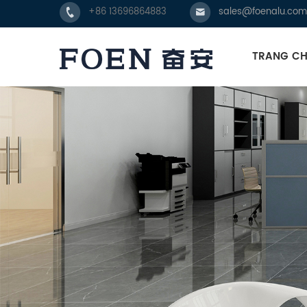
+86 13696864883
sales@foenalu.com
TRANG C