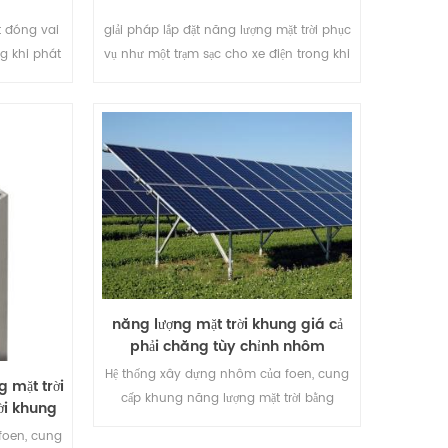
t đóng vai
giải pháp lắp đặt năng lượng mặt trời phục
ng khi phát
vụ như một trạm sạc cho xe điện trong khi
o.
phát triển năng lượng tái tạo.
năng lượng mặt trời khung giá cả
phải chăng tùy chỉnh nhôm
Hệ thống xây dựng nhôm của foen, cung
 mặt trời
cấp khung năng lượng mặt trời bằng
ời khung
nhôm chất lượng cao, bạn có thể tùy
foen, cung
chỉnh ở đây với giá cạnh tranh. đảm bảo