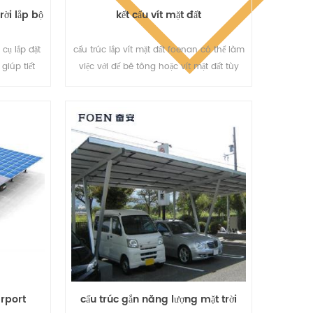
ời lắp bộ
kết cấu vít mặt đất
 cụ lắp đặt
cấu trúc lắp vít mặt đất foenan có thể làm
giúp tiết
việc với đế bê tông hoặc vít mặt đất tùy
ạn và rút
thuộc vào điều kiện đất khác nhau.
.
rport
cấu trúc gắn năng lượng mặt trời