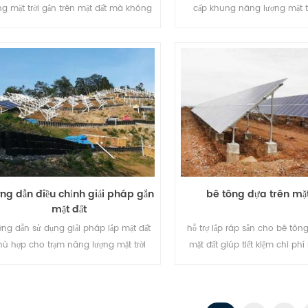
ng mặt trời gắn trên mặt đất mà không
cấp khung năng lượng mặt t
có bất kỳ khối làm tại chỗ.
nhôm chất lượng cao, bạn có
chỉnh ở đây với giá cạnh tran
chất lượng!
ng dẫn điều chỉnh giải pháp gắn
bê tông dựa trên mặt
mặt đất
ng dẫn sử dụng giải pháp lắp mặt đất
hỗ trợ lắp ráp sẵn cho bê tôn
hù hợp cho trạm năng lượng mặt trời
mặt đất giúp tiết kiệm chi ph
quy mô lớn.
của bạn và rút ngắn thời gian