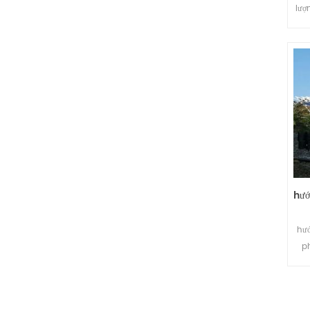
lượ
hướ
hướ
p