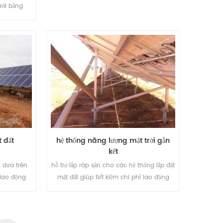
rời bằng
chất lượng!
 thể tùy
h. đảm bảo
 đất
hệ thống năng lượng mặt trời gắn
kết
g dựa trên
hỗ trợ lắp ráp sẵn cho các hệ thống lắp đặt
í lao động
mặt đất giúp tiết kiệm chi phí lao động
 cài đặt.
của bạn và rút ngắn thời gian lắp đặt.