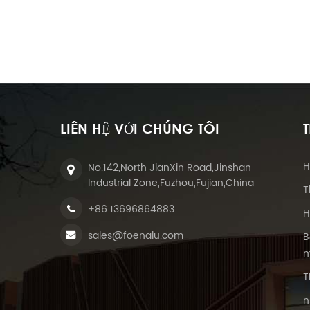
LIÊN HỆ VỚI CHÚNG TÔI
H
No.142,North JianXin Road,Jinshan
Industrial Zone,Fuzhou,Fujian,China
T
+86 13696864883
H
sales@foenalu.com
B
m
T
n