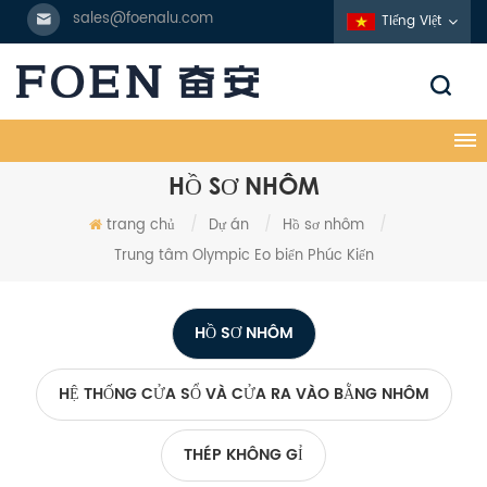
sales@foenalu.com
Tiếng Việt
HỒ SƠ NHÔM
trang chủ
/
Dự án
/
Hồ sơ nhôm
/
Trung tâm Olympic Eo biển Phúc Kiến
HỒ SƠ NHÔM
HỆ THỐNG CỬA SỔ VÀ CỬA RA VÀO BẰNG NHÔM
THÉP KHÔNG GỈ